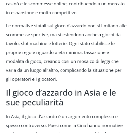
casinò e le scommesse online, contribuendo a un mercato
in espansione e molto competitivo.
Le normative statali sul gioco d’azzardo non si limitano alle
scommesse sportive, ma si estendono anche a giochi da
tavolo, slot machine e lotterie. Ogni stato stabilisce le
proprie regole riguardo a età minima, tassazione e
modalità di gioco, creando così un mosaico di leggi che
varia da un luogo all’altro, complicando la situazione per
gli operatori e i giocatori.
Il gioco d’azzardo in Asia e le
sue peculiarità
In Asia, il gioco d’azzardo è un argomento complesso e
spesso controverso. Paesi come la Cina hanno normative