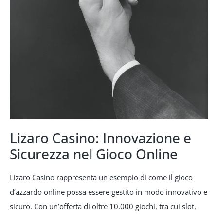
Lizaro Casino: Innovazione e
Sicurezza nel Gioco Online
Lizaro Casino rappresenta un esempio di come il gioco
d’azzardo online possa essere gestito in modo innovativo e
sicuro. Con un’offerta di oltre 10.000 giochi, tra cui slot,