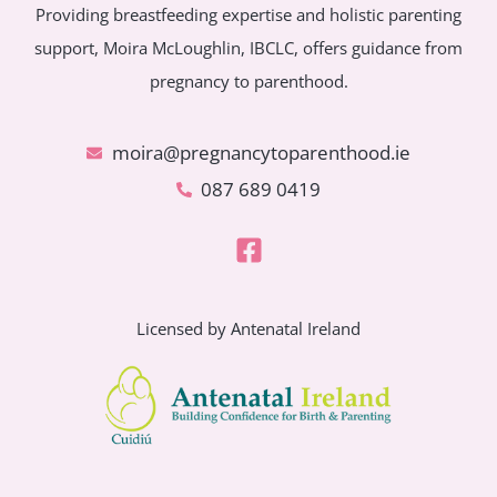
Providing breastfeeding expertise and holistic parenting
support, Moira McLoughlin, IBCLC, offers guidance from
pregnancy to parenthood.
moira@pregnancytoparenthood.ie
087 689 0419
Licensed by Antenatal Ireland