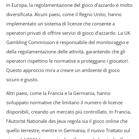
In Europa, la regolamentazione del gioco d’azzardo è molto
diversificata. Alcuni paesi, come il Regno Unito, hanno
implementato un sistema di licenze che consente a
operatori privati di offrire servizi di gioco d’azzardo. La UK
Gambling Commission è responsabile del monitoraggio e
della regolamentazione delle attività, garantendo che gli
operatori rispettino le normative e proteggano i giocatori.
Questo approccio mira a creare un ambiente di gioco
sicuro e giusto.
Altri paesi, come la Francia e la Germania, hanno
sviluppato normative che limitano il numero di licenze
disponibili, creando un mercato più controllato. In Francia,
l’Autorité Nationale des Jeux regola sia il gioco online che
quello terrestre, mentre in Germania, il nuovo Trattato sul