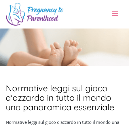
Normative leggi sul gioco
d'azzardo in tutto il mondo
una panoramica essenziale
Normative leggi sul gioco d'azzardo in tutto il mondo una