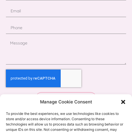
Send
Manage Cookie Consent
To provide the best experiences, we use technologies like cookies to
store and/or access device information. Consenting to these
technologies will allow us to process data such as browsing behavior or
unique IDs on this site. Not consenting or withdrawing consent, may