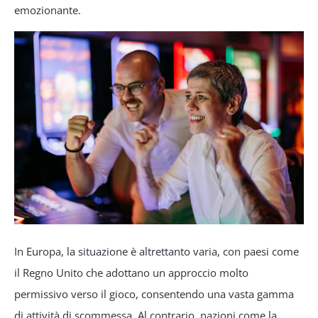
emozionante.
In Europa, la situazione è altrettanto varia, con paesi come
il Regno Unito che adottano un approccio molto
permissivo verso il gioco, consentendo una vasta gamma
di attività di scommessa. Al contrario, nazioni come la